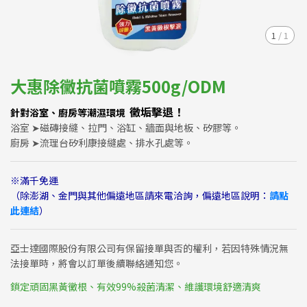
1
/
1
大惠除黴抗菌噴霧500g/ODM
黴垢擊退！
針對浴室、廚房等潮濕環境
浴室 ➤磁磚接縫、拉門、浴缸、牆面與地板、矽膠等。
廚房 ➤流理台矽利康接縫處、排水孔處等。
※滿千免運
（除澎湖、金門與其他偏遠地區請來電洽詢，偏遠地區說明：
請點
此連結
）
亞士達國際股份有限公司有保留接單與否的權利，若因特殊情況無
法接單時，將會以訂單後續聯絡通知您。
鎖定頑固黑黃黴根、有效99%殺菌清潔、維護環境舒適清爽