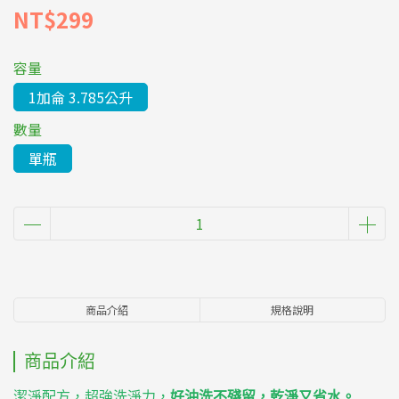
NT$299
容量
1加侖 3.785公升
數量
單瓶
商品介紹
規格說明
商品介紹
潔淨配方，超強洗淨力，
好沖洗不殘留，乾淨又省水。